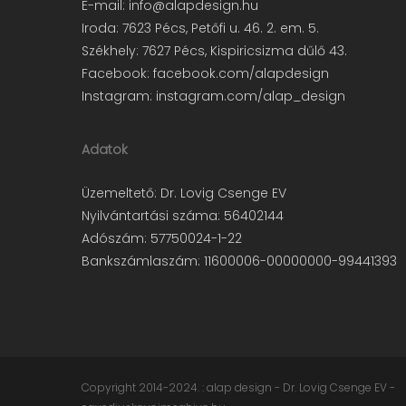
E-mail:
info@alapdesign.hu
Iroda: 7623 Pécs, Petőfi u. 46. 2. em. 5.
Székhely: 7627 Pécs, Kispiricsizma dűlő 43.
Facebook:
facebook.com/alapdesign
Instagram:
instagram.com/alap_design
Adatok
Üzemeltető: Dr. Lovig Csenge EV
Nyilvántartási száma: 56402144
Adószám: 57750024-1-22
Bankszámlaszám: 11600006-00000000-99441393
Copyright 2014-2024. : alap design - Dr. Lovig Csenge EV -