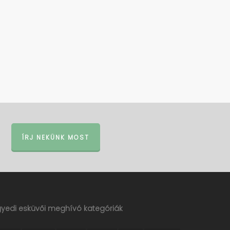
ÍRJ NEKÜNK MOST
gyedi esküvői meghívó kategóriák