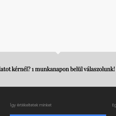
atot kérnél? 1 munkanapon belül válaszolunk!
Így értékeltetek minket
E