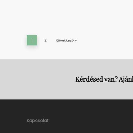
1
2
Következő »
Kérdésed van? Ajánl
Kapcsolat