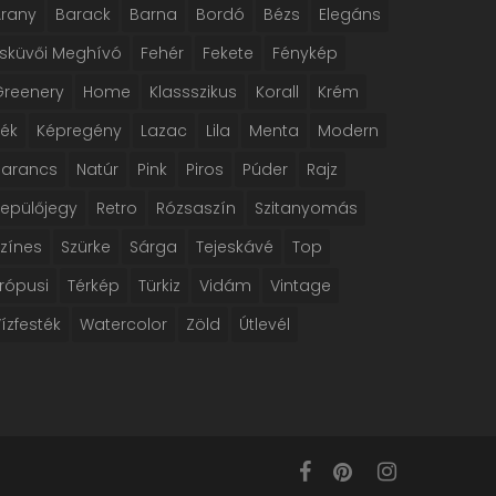
Arany
Barack
Barna
Bordó
Bézs
Elegáns
Esküvői Meghívó
Fehér
Fekete
Fénykép
Greenery
Home
Klassszikus
Korall
Krém
Kék
Képregény
Lazac
Lila
Menta
Modern
Narancs
Natúr
Pink
Piros
Púder
Rajz
Repülőjegy
Retro
Rózsaszín
Szitanyomás
Színes
Szürke
Sárga
Tejeskávé
Top
rópusi
Térkép
Türkiz
Vidám
Vintage
ízfesték
Watercolor
Zöld
Útlevél
facebook
pinterest
instagram