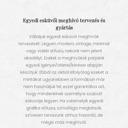
Egyedi esküvői meghívó tervezés és
gyártás
Vállaljuk egyedi esküvői meghívók
tervezését. Legyen modern, vintage, minimál
vagy vidéki stílusú, nekünk nem jelent
akadályt. Ezeket a meghívókat párjaink
egyedi igényei/ötletei/kérései alapján
készítjük. Ebből az okból kifolyólag ezeket a
mintákat ugyanebben a formában már
nem használjuk fel, ezzel garantálva azt,
hogy mindenkinek személyre szabott
esküvője legyen. Ha valamelyik egyedi
grafika stílusa, színvilága megtetszik,
szívesen tervezünk ahhoz hasonló, de
mégis más meghívót.