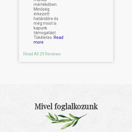
mértékében.
Minőség
érkezett
határidőre és
még most is
kapunk
támogatást.
Tökéletes.
Read
more
Read All 29 Reviews
Mivel foglalkozunk