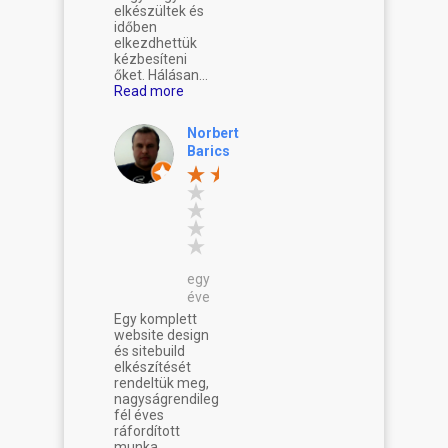
elkészültek és
időben
elkezdhettük
kézbesíteni
őket. Hálásan...
Read more
Norbert
Barics
egy
éve
Egy komplett
website design
és sitebuild
elkészítését
rendeltük meg,
nagyságrendileg
fél éves
ráfordított
munka