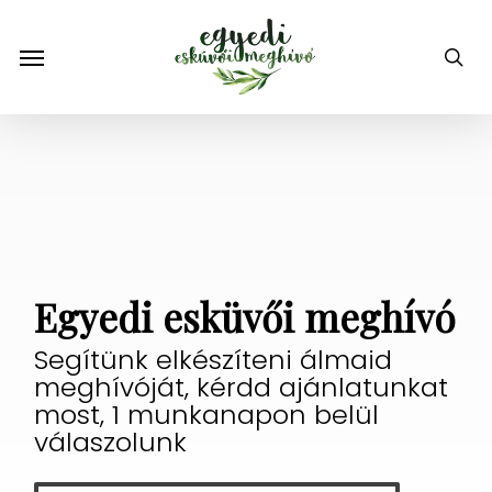
Skip
to
Menu
sea
main
content
Egyedi esküvői meghívó
Segítünk elkészíteni álmaid
meghívóját, kérdd ajánlatunkat
most, 1 munkanapon belül
válaszolunk