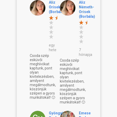
Aliz
Aliz
Orisek
Németh-
(Borbála)
Orisek
(Borbála)
egy
hete
7
hónapja
Csoda szép
esküvői
Csoda szép
meghívókat
esküvői
kaptunk, pont
meghívókat
olyan
kaptunk, pont
kivitelezésben,
olyan
amilyent
kivitelezésben,
megálmodtunk,
amilyent
köszönjük
megálmodtunk,
szépen a gyors
köszönjük
munkátokat! 🙂
szépen a gyors
munkátokat! 🙂
Gyöngyi
Emese