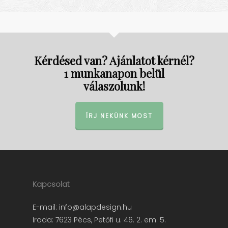
Kérdésed van? Ajánlatot kérnél?
1 munkanapon belül
válaszolunk!
ÍRJ NEKÜNK MOST
Kapcsolat
E-mail:
info@alapdesign.hu
Iroda: 7623 Pécs, Petőfi u. 46. 2. em. 5.