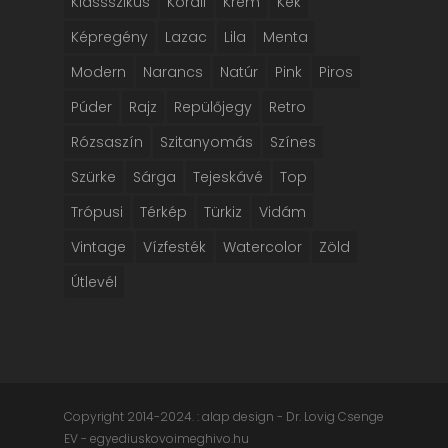
Klassszikus
Korall
Krém
Kék
Képregény
Lazac
Lila
Menta
Modern
Narancs
Natúr
Pink
Piros
Púder
Rajz
Repülőjegy
Retro
Rózsaszín
Szitanyomás
Színes
Szürke
Sárga
Tejeskávé
Top
Trópusi
Térkép
Türkiz
Vidám
Vintage
Vízfesték
Watercolor
Zöld
Útlevél
Copyright 2014-2024. : alap design - Dr. Lovig Csenge
EV - egyediuskovoimeghivo.hu