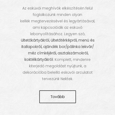
Az esküvői meghívók elkészítésén felül
foglalkozunk minden olyan
kellék megtervezésével és legyártásával,
ami kapcsolódik az esküvő
lebonyolításához. Legyen szó,
ültetőkártyákról, ültetőtérképről,
menü és
itallapokról,
ajándék bor/pálinka lekvár/
méz címkéjéről, asztalszámokról,
koktélkártyákról
. Komplett, mindenre
kiterjedő megoldást nyújtunk, a
dekorációba beleillő esküvői arculatot
tervezünk Nektek.
Tovább