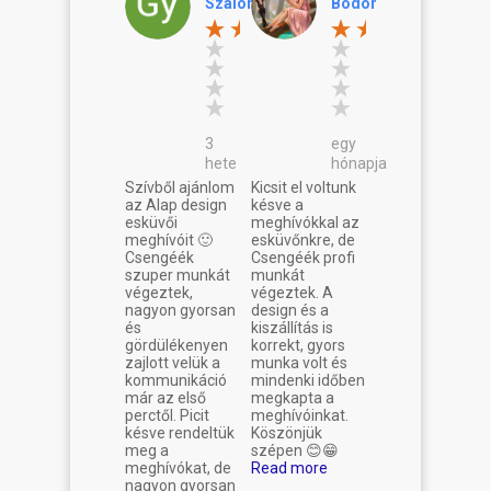
Szalontai
Bodor
3
egy
hete
hónapja
Szívből ajánlom
Kicsit el voltunk
az Alap design
késve a
esküvői
meghívókkal az
meghívóit 🙂
esküvőnkre, de
Csengéék
Csengéék profi
szuper munkát
munkát
végeztek,
végeztek. A
nagyon gyorsan
design és a
és
kiszállítás is
gördülékenyen
korrekt, gyors
zajlott velük a
munka volt és
kommunikáció
mindenki időben
már az első
megkapta a
perctől. Picit
meghívóinkat.
késve rendeltük
Köszönjük
meg a
szépen 😊😁
meghívókat, de
Read more
nagyon gyorsan