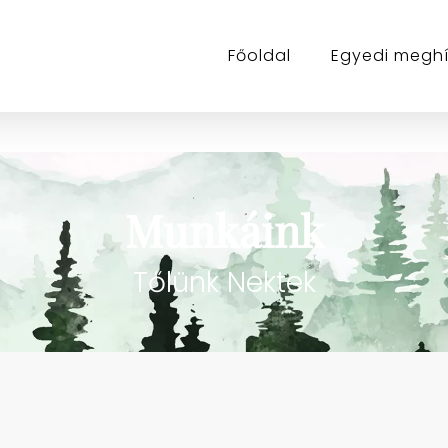
Főoldal
Egyedi megh
Munkáink
Tőlünk Nektek