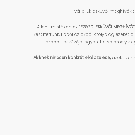
Vállaljuk esküvői meghívók t
A lenti mintákon az
“EGYEDI ESKÜVŐI MEGHÍVÓ” 
készítettünk. Ebből az okból kifolyólag ezeke
szabott esküvője legyen. Ha valamelyik e
Akiknek nincsen konkrét elképzelése,
azok számár