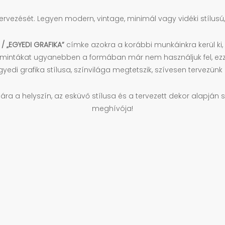
ervezését. Legyen modern, vintage, minimál vagy vidéki stílusú
/ „EGYEDI GRAFIKA”
címke azokra a korábbi munkáinkra kerül ki, 
t a mintákat ugyanebben a formában már nem használjuk fel, ez
gyedi grafika stílusa, színvilága megtetszik, szívesen tervez
a a helyszín, az esküvő stílusa és a tervezett dekor alapján s
meghívója!