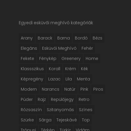
Egyedi esküvői meghívó kategóriák
Arany
Barack
Barna
Bordó
Bézs
Elegáns
Esküvői Meghívó
Fehér
Fekete
Fénykép
Greenery
Home
Klassszikus
Korall
Krém
Kék
Képregény
Lazac
Lila
Menta
Modern
Narancs
Natúr
Pink
Piros
Púder
Rajz
Repülőjegy
Retro
Rózsaszín
Szitanyomás
Színes
Szürke
Sárga
Tejeskávé
Top
Trópusi
Térkép
Türkiz
Vidám