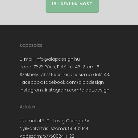
ÍRJ NEKÜNK MOST
Kapcsolat
E-mail:
info@alapdesign.hu
Iroda: 7623 Pécs, Petőfi u. 46. 2. em. 5.
Székhely: 7627 Pécs, Kispiricsizma dűlő 43.
Facebook:
facebook.com/alapdesign
Instagram:
instagram.com/alap_design
Adatok
Üzemeltető: Dr. Lovig Csenge EV
Nyilvántartási száma: 56402144
Adószám: 57750024-1-22