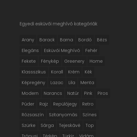
Egyedi esküvői meghívó kategóriák
Arany
Barack
Barna
Bordó
Bézs
Elegáns
Esküvői Meghívó
Fehér
Fekete
Fénykép
Greenery
Home
Klassszikus
Korall
Krém
Kék
Képregény
Lazac
Lila
Menta
Modern
Narancs
Natúr
Pink
Piros
Púder
Rajz
Repülőjegy
Retro
Rózsaszín
Szitanyomás
Színes
Szürke
Sárga
Tejeskávé
Top
Trópusi
Térkép
Türkiz
Vidám