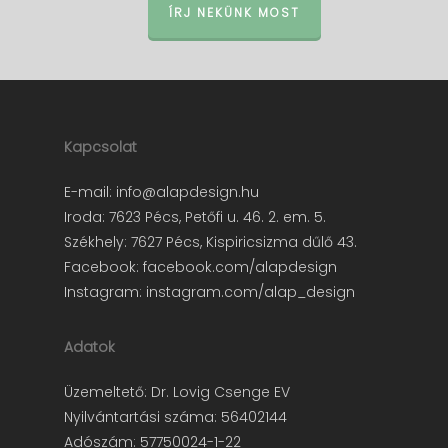
ÍRJ NEKÜNK MOST
Kapcsolat
E-mail:
info@alapdesign.hu
Iroda: 7623 Pécs, Petőfi u. 46. 2. em. 5.
Székhely: 7627 Pécs, Kispiricsizma dűlő 43.
Facebook:
facebook.com/alapdesign
Instagram:
instagram.com/alap_design
Adatok
Üzemeltető: Dr. Lovig Csenge EV
Nyilvántartási száma: 56402144
Adószám: 57750024-1-22