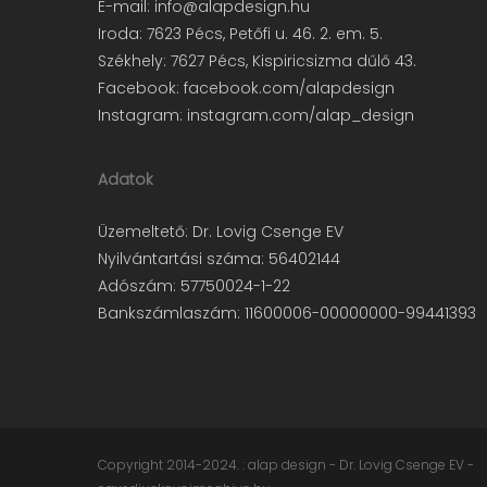
E-mail:
info@alapdesign.hu
Iroda: 7623 Pécs, Petőfi u. 46. 2. em. 5.
Székhely: 7627 Pécs, Kispiricsizma dűlő 43.
Facebook:
facebook.com/alapdesign
Instagram:
instagram.com/alap_design
Adatok
Üzemeltető: Dr. Lovig Csenge EV
Nyilvántartási száma: 56402144
Adószám: 57750024-1-22
Bankszámlaszám: 11600006-00000000-99441393
Copyright 2014-2024. : alap design - Dr. Lovig Csenge EV -