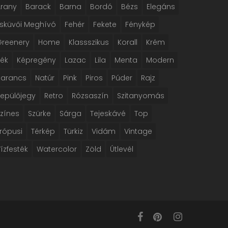
Arany
Barack
Barna
Bordó
Bézs
Elegáns
Esküvői Meghívó
Fehér
Fekete
Fénykép
Greenery
Home
Klassszikus
Korall
Krém
Kék
Képregény
Lazac
Lila
Menta
Modern
Narancs
Natúr
Pink
Piros
Púder
Rajz
Repülőjegy
Retro
Rózsaszín
Szitanyomás
Színes
Szürke
Sárga
Tejeskávé
Top
rópusi
Térkép
Türkiz
Vidám
Vintage
ízfesték
Watercolor
Zöld
Útlevél
facebook
pinterest
instagram