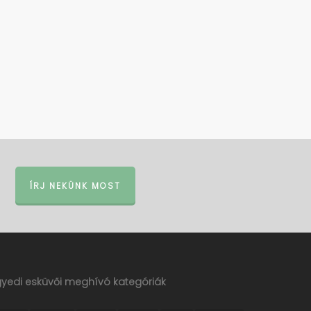
ÍRJ NEKÜNK MOST
gyedi esküvői meghívó kategóriák