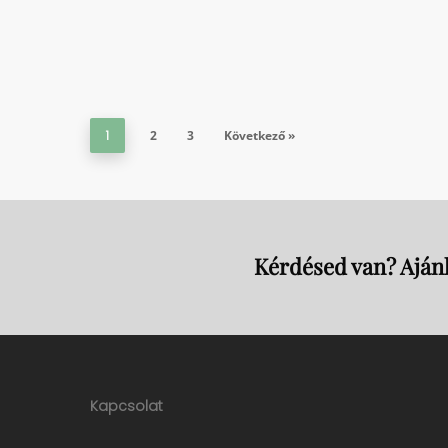
1
2
3
Következő »
Kérdésed van? Ajánl
Kapcsolat