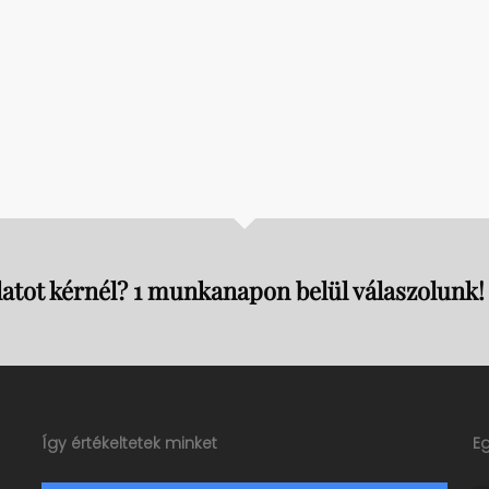
atot kérnél? 1 munkanapon belül válaszolunk!
Így értékeltetek minket
E