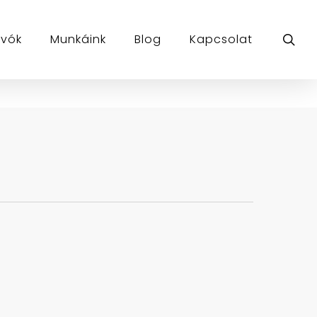
sea
ívók
Munkáink
Blog
Kapcsolat