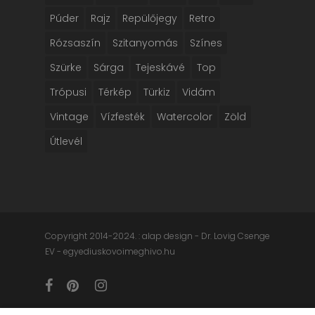
Púder
Rajz
Repülőjegy
Retro
Rózsaszín
Szitanyomás
Színes
Szürke
Sárga
Tejeskávé
Top
Trópusi
Térkép
Türkiz
Vidám
Vintage
Vízfesték
Watercolor
Zöld
Útlevél
Copyright 2014-2024. : alap design - Dr. Lovig Csenge
EV - egyediuskovoimeghivo.hu
facebook
pinterest
instagram