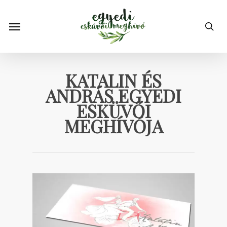
Skip
to
Menu
sea
main
content
KATALIN ÉS
ANDRÁS EGYEDI
ESKÜVŐI
MEGHÍVÓJA