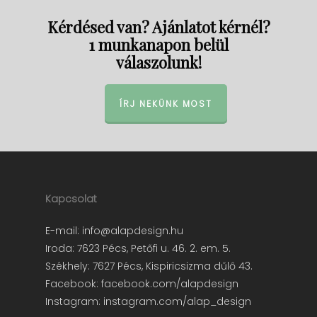
Kérdésed van? Ajánlatot kérnél?
1 munkanapon belül
válaszolunk!
ÍRJ NEKÜNK MOST
Kapcsolat
E-mail:
info@alapdesign.hu
Iroda: 7623 Pécs, Petőfi u. 46. 2. em. 5.
Székhely: 7627 Pécs, Kispiricsizma dűlő 43.
Facebook:
facebook.com/alapdesign
Instagram:
instagram.com/alap_design