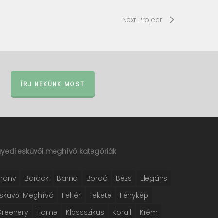
Next Project
ÍRJ NEKÜNK MOST
gyedi esküvői meghívó kategóriák
Arany
Barack
Barna
Bordó
Bézs
Elegáns
Esküvői Meghívó
Fehér
Fekete
Fénykép
Greenery
Home
Klassszikus
Korall
Krém