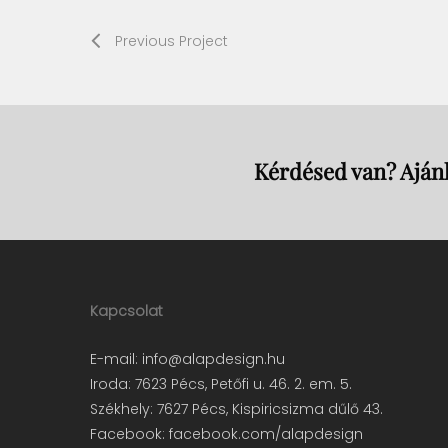
Previous Project
Kérdésed van? Ajánl
Kapcsolat
E-mail:
info@alapdesign.hu
Iroda: 7623 Pécs, Petőfi u. 46. 2. em. 5.
Székhely: 7627 Pécs, Kispiricsizma dűlő 43.
Facebook:
facebook.com/alapdesign