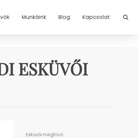
sea
ívók
Munkáink
Blog
Kapcsolat
I ESKÜVŐI
Esküvői meghívó