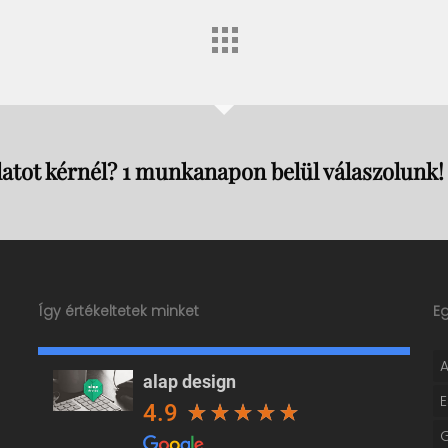
atot kérnél? 1 munkanapon belül válaszolunk!
Így értékeltetek minket
E
alap design
4.9