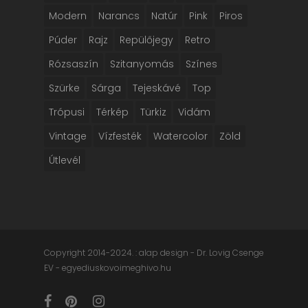
Modern
Narancs
Natúr
Pink
Piros
Púder
Rajz
Repülőjegy
Retro
Rózsaszín
Szitanyomás
Színes
Szürke
Sárga
Tejeskávé
Top
Trópusi
Térkép
Türkiz
Vidám
Vintage
Vízfesték
Watercolor
Zöld
Útlevél
Copyright 2014-2024. : alap design - Dr. Lovig Csenge
EV - egyediuskovoimeghivo.hu
facebook
pinterest
instagram