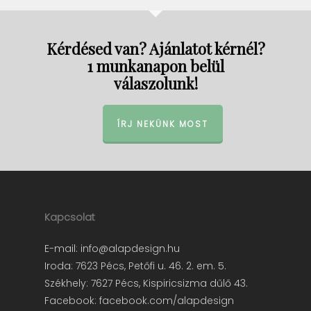
Kérdésed van? Ajánlatot kérnél?
1 munkanapon belül
válaszolunk!
ÍRJ NEKÜNK MOST
Kapcsolat
E-mail:
info@alapdesign.hu
Iroda: 7623 Pécs, Petőfi u. 46. 2. em. 5.
Székhely: 7627 Pécs, Kispiricsizma dűlő 43.
Facebook:
facebook.com/alapdesign