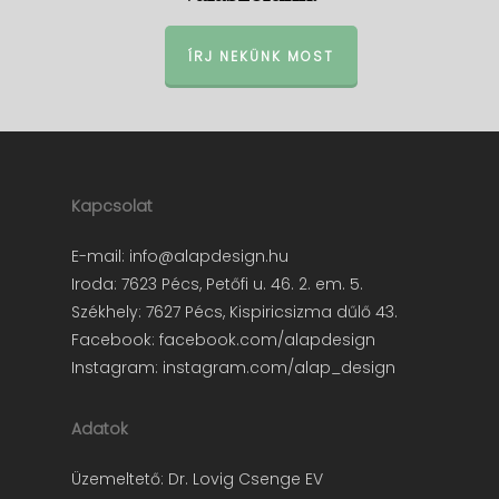
ÍRJ NEKÜNK MOST
Kapcsolat
E-mail:
info@alapdesign.hu
Iroda: 7623 Pécs, Petőfi u. 46. 2. em. 5.
Székhely: 7627 Pécs, Kispiricsizma dűlő 43.
Facebook:
facebook.com/alapdesign
Instagram:
instagram.com/alap_design
Adatok
Üzemeltető: Dr. Lovig Csenge EV