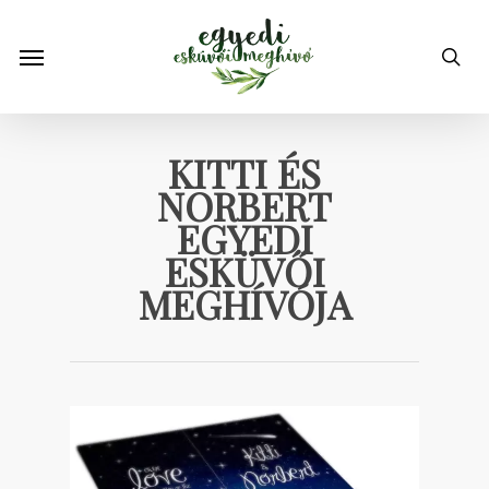
Skip
to
Menu
sea
main
content
KITTI ÉS
NORBERT
EGYEDI
ESKÜVŐI
MEGHÍVÓJA