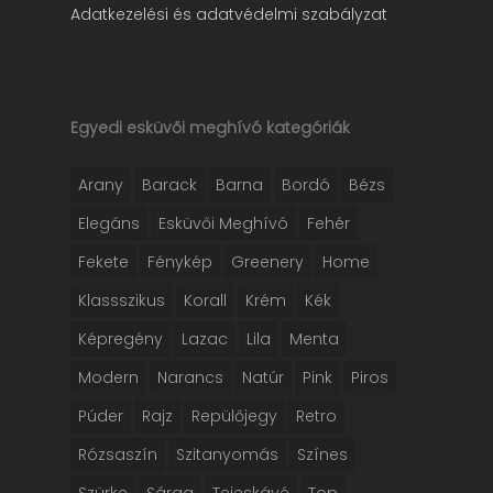
Adatkezelési és adatvédelmi szabályzat
Egyedi esküvői meghívó kategóriák
Arany
Barack
Barna
Bordó
Bézs
Elegáns
Esküvői Meghívó
Fehér
Fekete
Fénykép
Greenery
Home
Klassszikus
Korall
Krém
Kék
Képregény
Lazac
Lila
Menta
Modern
Narancs
Natúr
Pink
Piros
Púder
Rajz
Repülőjegy
Retro
Rózsaszín
Szitanyomás
Színes