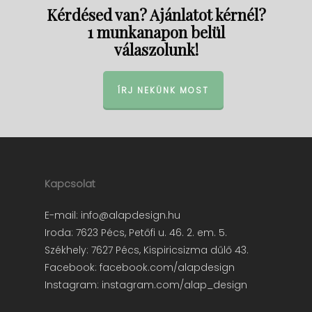
Kérdésed van? Ajánlatot kérnél?
1 munkanapon belül
válaszolunk!
ÍRJ NEKÜNK MOST
Kapcsolat
E-mail:
info@alapdesign.hu
Iroda: 7623 Pécs, Petőfi u. 46. 2. em. 5.
Székhely: 7627 Pécs, Kispiricsizma dűlő 43.
Facebook:
facebook.com/alapdesign
Instagram:
instagram.com/alap_design