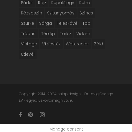
Púder
Rajz
Repülőjegy
Retro
Rózsaszín
Szitanyomás
Színes
Szürke
Sárga
Tejeskávé
Top
Trópusi
Térkép
Türkiz
Vidám
Vintage
Vízfesték
Watercolor
Zöld
Útlevél
Copyright 2014-2024. : alap design - Dr. Lovig Csenge
EV - egyediuskovoimeghivo.hu
facebook
pinterest
instagram
Manage consent