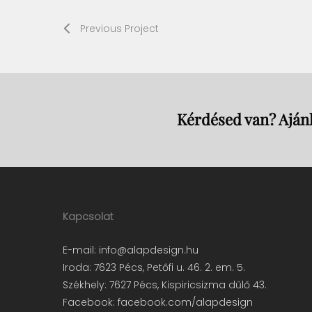
Previous Project
Kérdésed van? Ajánl
Kapcsolat
E-mail:
info@alapdesign.hu
Iroda: 7623 Pécs, Petőfi u. 46. 2. em. 5.
Székhely: 7627 Pécs, Kispiricsizma dűlő 43.
Facebook:
facebook.com/alapdesign