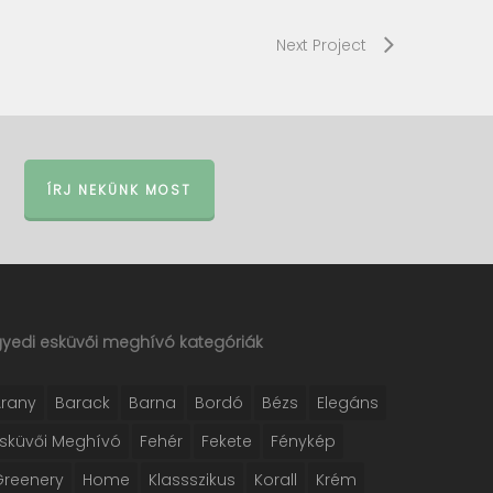
Next Project
ÍRJ NEKÜNK MOST
gyedi esküvői meghívó kategóriák
Arany
Barack
Barna
Bordó
Bézs
Elegáns
Esküvői Meghívó
Fehér
Fekete
Fénykép
Greenery
Home
Klassszikus
Korall
Krém