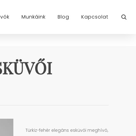
sea
ívók
Munkáink
Blog
Kapcsolat
SKÜVŐI
Türkiz-fehér elegáns esküvői meghívó,