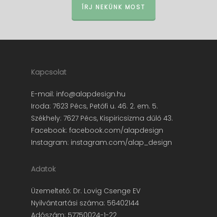
ÍRJ NEKÜNK MOST
Kapcsolat
E-mail:
info@alapdesign.hu
Iroda: 7623 Pécs, Petőfi u. 46. 2. em. 5.
Székhely: 7627 Pécs, Kispiricsizma dűlő 43.
Facebook:
facebook.com/alapdesign
Instagram:
instagram.com/alap_design
Adatok
Üzemeltető: Dr. Lovig Csenge EV
Nyilvántartási száma: 56402144
Adószám: 57750024-1-22