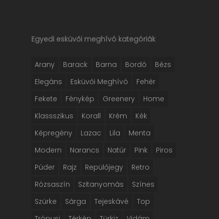
Egyedi esküvői meghívó kategóriák
Arany
Barack
Barna
Bordó
Bézs
Elegáns
Esküvői Meghívó
Fehér
Fekete
Fénykép
Greenery
Home
Klassszikus
Korall
Krém
Kék
Képregény
Lazac
Lila
Menta
Modern
Narancs
Natúr
Pink
Piros
Púder
Rajz
Repülőjegy
Retro
Rózsaszín
Szitanyomás
Színes
Szürke
Sárga
Tejeskávé
Top
Trópusi
Térkép
Türkiz
Vidám