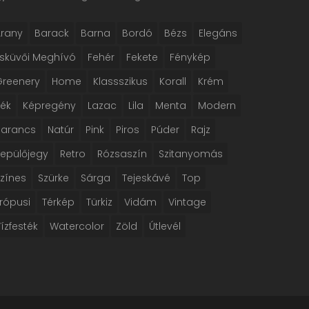
Arany
Barack
Barna
Bordó
Bézs
Elegáns
Esküvői Meghívó
Fehér
Fekete
Fénykép
Greenery
Home
Klassszikus
Korall
Krém
Kék
Képregény
Lazac
Lila
Menta
Modern
Narancs
Natúr
Pink
Piros
Púder
Rajz
Repülőjegy
Retro
Rózsaszín
Szitanyomás
Színes
Szürke
Sárga
Tejeskávé
Top
rópusi
Térkép
Türkiz
Vidám
Vintage
ízfesték
Watercolor
Zöld
Útlevél