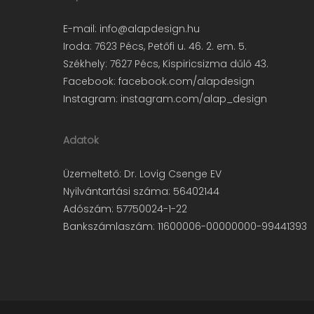
E-mail:
info@alapdesign.hu
Iroda: 7623 Pécs, Petőfi u. 46. 2. em. 5.
Székhely: 7627 Pécs, Kispiricsizma dűlő 43.
Facebook:
facebook.com/alapdesign
Instagram:
instagram.com/alap_design
Adatok
Üzemeltető: Dr. Lovig Csenge EV
Nyilvántartási száma: 56402144
Adószám: 57750024-1-22
Bankszámlaszám: 11600006-00000000-99441393