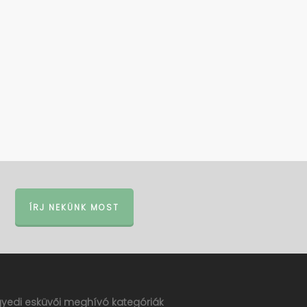
ÍRJ NEKÜNK MOST
gyedi esküvői meghívó kategóriák