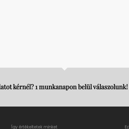
ESKÜVŐI MEGHÍVÓJA
atot kérnél? 1 munkanapon belül válaszolunk!
Így értékeltetek minket
E