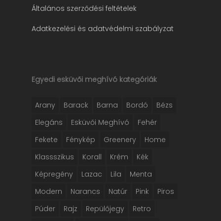
Általános szerződési feltételek
Adatkezelési és adatvédelmi szabályzat
Egyedi esküvői meghívó kategóriák
Arany
Barack
Barna
Bordó
Bézs
Elegáns
Esküvői Meghívó
Fehér
Fekete
Fénykép
Greenery
Home
Klassszikus
Korall
Krém
Kék
Képregény
Lazac
Lila
Menta
Modern
Narancs
Natúr
Pink
Piros
Púder
Rajz
Repülőjegy
Retro