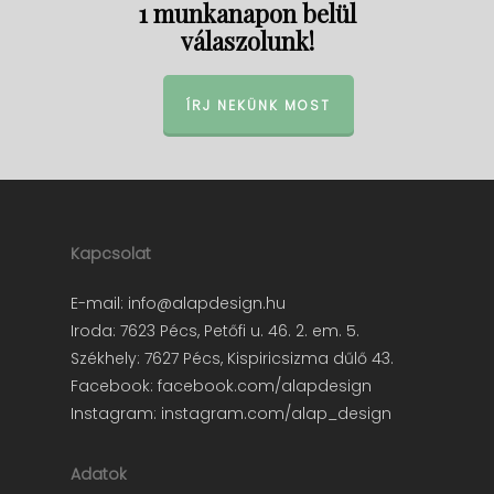
1 munkanapon belül
válaszolunk!
ÍRJ NEKÜNK MOST
Kapcsolat
E-mail:
info@alapdesign.hu
Iroda: 7623 Pécs, Petőfi u. 46. 2. em. 5.
Székhely: 7627 Pécs, Kispiricsizma dűlő 43.
Facebook:
facebook.com/alapdesign
Instagram:
instagram.com/alap_design
Adatok