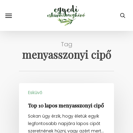
Skip
to
Menu
sea
main
content
Tag
menyasszonyi cipő
Esküvő
Top 10 lapos menyasszonyi cipő
Sokan úgy érzik, hogy életük egyik
legfontosabb napjára lapos cipőt
szeretnének húzni, vagy azért mert…