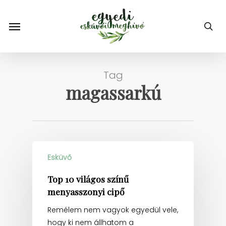
Skip
to
Menu
sea
main
content
Tag
magassarkú
Esküvő
Top 10 világos színű
menyasszonyi cipő
Remélem nem vagyok egyedül vele,
hogy ki nem állhatom a