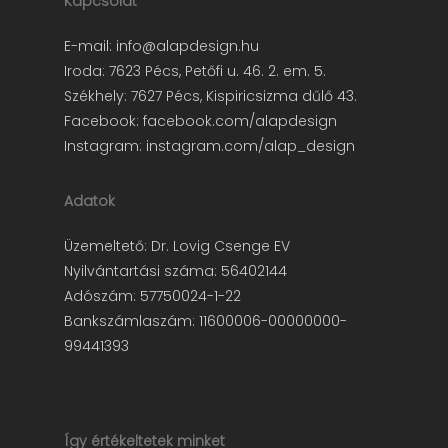
Kapcsolat
E-mail:
info@alapdesign.hu
Iroda: 7623 Pécs, Petőfi u. 46. 2. em. 5.
Székhely: 7627 Pécs, Kispiricsizma dűlő 43.
Facebook:
facebook.com/alapdesign
Instagram:
instagram.com/alap_design
Adatok
Üzemeltető: Dr. Lovig Csenge EV
Nyilvántartási száma: 56402144
Adószám: 57750024-1-22
Bankszámlaszám: 11600006-00000000-
99441393
Így értékeltetek minket