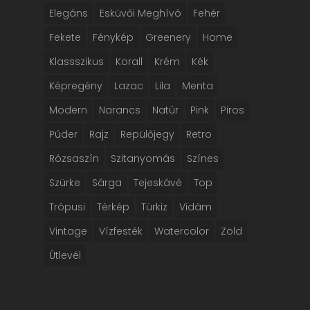
Elegáns
Esküvői Meghívó
Fehér
Fekete
Fénykép
Greenery
Home
Klassszikus
Korall
Krém
Kék
Képregény
Lazac
Lila
Menta
Modern
Narancs
Natúr
Pink
Piros
Púder
Rajz
Repülőjegy
Retro
Rózsaszín
Szitanyomás
Színes
Szürke
Sárga
Tejeskávé
Top
Trópusi
Térkép
Türkiz
Vidám
Vintage
Vízfesték
Watercolor
Zöld
Útlevél