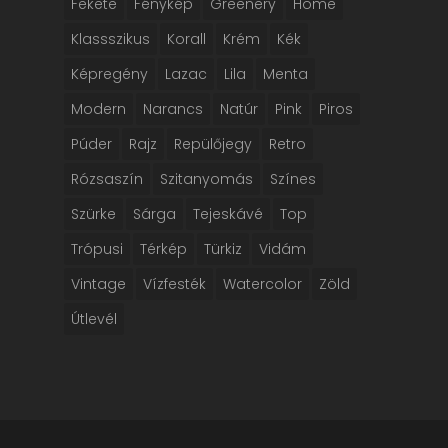
Fekete
Fénykép
Greenery
Home
Klassszikus
Korall
Krém
Kék
Képregény
Lazac
Lila
Menta
Modern
Narancs
Natúr
Pink
Piros
Púder
Rajz
Repülőjegy
Retro
Rózsaszín
Szitanyomás
Színes
Szürke
Sárga
Tejeskávé
Top
Trópusi
Térkép
Türkiz
Vidám
Vintage
Vízfesték
Watercolor
Zöld
Útlevél