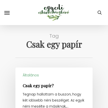
Skip
to
Menu
sea
main
content
Tag
Csak egy papír
Általános
Csak egy papír?
Tegnap hallottam a buszon, hogy
két idősebb néni beszélget. Az egyik
néni mesélte a másiknak,…