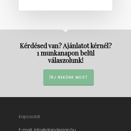
Kérdésed van? Ajánlatot kérnél?
1 munkanapon belül
válaszolunk!
ÍRJ NEKÜNK MOST
Kapcsolat
E-mail:
info@alapdesign.hu