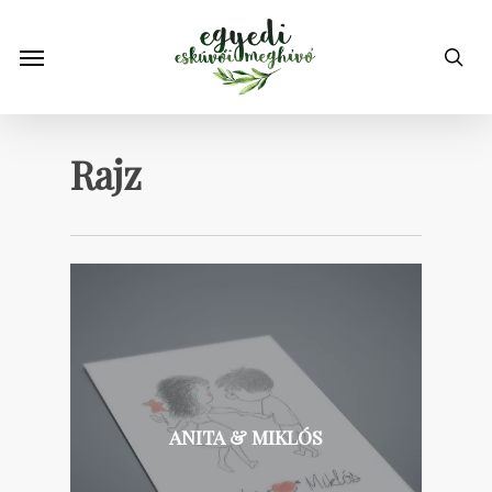
Skip
to
Menu
sea
main
content
Rajz
ANITA & MIKLÓS