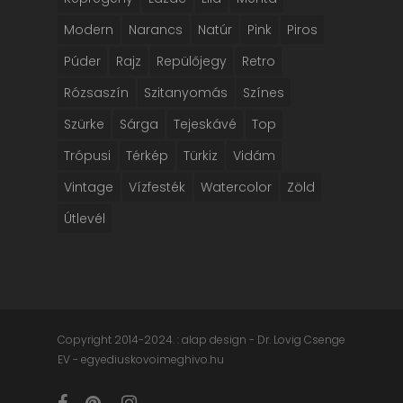
Modern
Narancs
Natúr
Pink
Piros
Púder
Rajz
Repülőjegy
Retro
Rózsaszín
Szitanyomás
Színes
Szürke
Sárga
Tejeskávé
Top
Trópusi
Térkép
Türkiz
Vidám
Vintage
Vízfesték
Watercolor
Zöld
Útlevél
Copyright 2014-2024. : alap design - Dr. Lovig Csenge
EV - egyediuskovoimeghivo.hu
facebook
pinterest
instagram