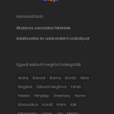
Adminisztráció
Általános szerződési feltételek
Adatkezelési és adatvédelmi szabályzat
Egyedi esküvői meghívó kategóriák
Arany
Barack
Barna
Bordó
Bézs
Elegáns
Esküvői Meghívó
Fehér
Fekete
Fénykép
Greenery
Home
Klassszikus
Korall
Krém
Kék
Képregény
Lazac
Lila
Menta