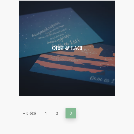
ORSI & LACI
« Előző
1
2
3