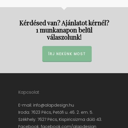
Kérdésed van? Ajánlatot kérnél?
1 munkanapon belül
válaszolunk!
ÍRJ NEKÜNK MOST
Kapcsolat
E-mail:
info@alapdesign.hu
Iroda: 7623 Pécs, Petőfi u. 46. 2. em. 5.
Székhely: 7627 Pécs, Kispiricsizma dűlő 43.
Facebook:
facebook.com/alapdesign