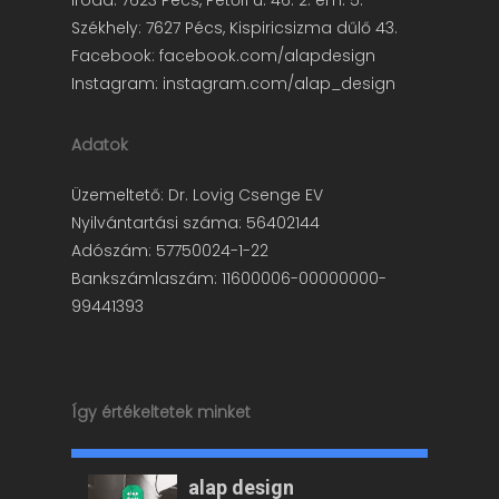
Iroda: 7623 Pécs, Petőfi u. 46. 2. em. 5.
Székhely: 7627 Pécs, Kispiricsizma dűlő 43.
Facebook:
facebook.com/alapdesign
Instagram:
instagram.com/alap_design
Adatok
Üzemeltető: Dr. Lovig Csenge EV
Nyilvántartási száma: 56402144
Adószám: 57750024-1-22
Bankszámlaszám: 11600006-00000000-
99441393
Így értékeltetek minket
alap design