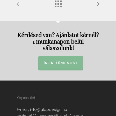
Kérdésed van? Ajánlatot kérnél?
1 munkanapon belül
válaszolunk!
ÍRJ NEKÜNK MOST
Kapcsolat
E-mail:
info@alapdesign.hu