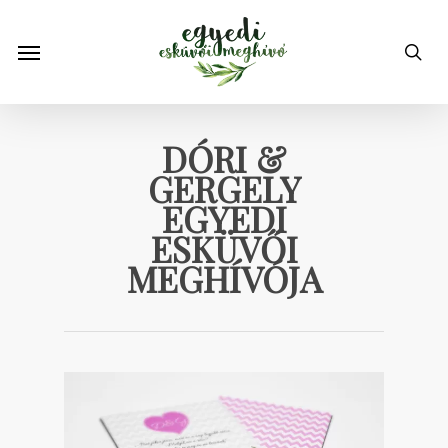
Skip
to
Menu
sea
main
content
DÓRI &
GERGELY
EGYEDI
ESKÜVŐI
MEGHÍVÓJA