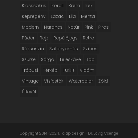
Klassszikus
Korall
Krém
Kék
Képregény
Lazac
Lila
Menta
Modern
Narancs
Natúr
Pink
Piros
Púder
Rajz
Repülőjegy
Retro
Rózsaszín
Szitanyomás
Színes
Szürke
Sárga
Tejeskávé
Top
Trópusi
Térkép
Türkiz
Vidám
Vintage
Vízfesték
Watercolor
Zöld
Útlevél
Copyright 2014-2024. : alap design - Dr. Lovig Csenge