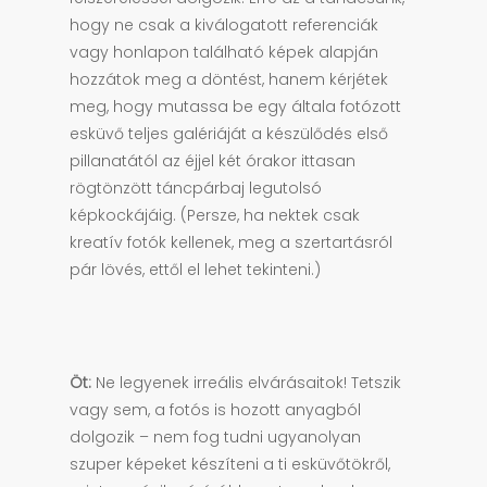
hogy ne csak a kiválogatott referenciák
vagy honlapon található képek alapján
hozzátok meg a döntést, hanem kérjétek
meg, hogy mutassa be egy általa fotózott
esküvő teljes galériáját a készülődés első
pillanatától az éjjel két órakor ittasan
rögtönzött táncpárbaj legutolsó
képkockájáig. (Persze, ha nektek csak
kreatív fotók kellenek, meg a szertartásról
pár lövés, ettől el lehet tekinteni.)
Öt:
Ne legyenek irreális elvárásaitok! Tetszik
vagy sem, a fotós is hozott anyagból
dolgozik – nem fog tudni ugyanolyan
szuper képeket készíteni a ti esküvőtökről,