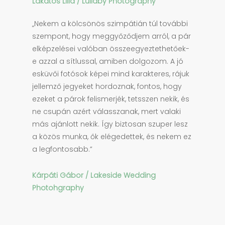
Lakatos Lilla / Lullaby Photography
„Nekem a kölcsönös szimpátián túl további
szempont, hogy meggyőződjem arról, a pár
elképzelései valóban összeegyeztethetőek-
e azzal a sítlussal, amiben dolgozom. A jó
esküvői fotósok képei mind karakteres, rájuk
jellemző jegyeket hordoznak, fontos, hogy
ezeket a párok felismerjék, tetsszen nekik, és
ne csupán azért válasszanak, mert valaki
más ajánlott nekik. Így biztosan szuper lesz
a közös munka, ők elégedettek, és nekem ez
a legfontosabb.”
Kárpáti Gábor / Lakeside Wedding
Photohgraphy