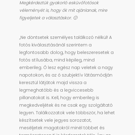
Megkérdeztük gyakorló esküvőfotósok
véleményét is, hogy ők mit ajánlanak, mire
figyeljetek a választáskor. 🙂
„Ne döntsetek személyes találkozó nélkül! A
fotós kiválasztásánál szerintem a
legfontosabb dolog, hogy beleszeresetek a
fotós stílusába, mind képileg, mind
emberileg. Ő lesz egész nap veletek a nagy
napotokon, és az ő szubjektív látásmódján
keresztül látjátok majd vissza a
legmeghatóbb és a legviccesebb
pillanatokat is. Kell, hogy emberileg is
megkedveljétek és ne csak egy szolgáltató
legyen. Találkozzatok vele többször, ha lehet
készítsetek vele jegyes sorozatot,
meséljetek magatokról minél többet és