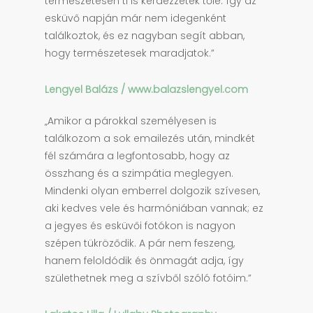
természetesen ti is kérdezzetek tőle. Így az
esküvő napján már nem idegenként
találkoztok, és ez nagyban segít abban,
hogy természetesek maradjatok.”
Lengyel Balázs / www.balazslengyel.com
„Amikor a párokkal személyesen is
találkozom a sok emailezés után, mindkét
fél számára a legfontosabb, hogy az
összhang és a szimpátia meglegyen.
Mindenki olyan emberrel dolgozik szívesen,
aki kedves vele és harmóniában vannak; ez
a jegyes és esküvői fotókon is nagyon
szépen tükröződik. A pár nem feszeng,
hanem feloldódik és önmagát adja, így
születhetnek meg a szívből szóló fotóim.”