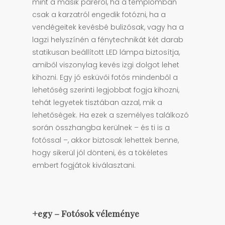
mint a másik páréról, ha a templomban
csak a karzatról engedik fotózni, ha a
vendégeitek kevésbé bulizósak, vagy ha a
lagzi helyszínén a fénytechnikát két darab
statikusan beállított LED lámpa biztosítja,
amiből viszonylag kevés izgi dolgot lehet
kihozni. Egy jó esküvői fotós mindenből a
lehetőség szerinti legjobbat fogja kihozni,
tehát legyetek tisztában azzal, mik a
lehetőségek. Ha ezek a személyes találkozó
során összhangba kerülnek – és ti is a
fotóssal –, akkor biztosak lehettek benne,
hogy sikerül jól dönteni, és a tökéletes
embert fogjátok kiválasztani.
+egy – Fotósok véleménye