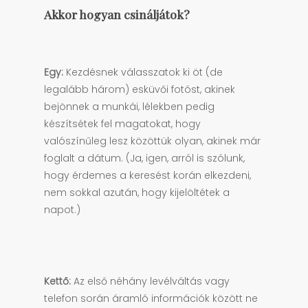
Akkor hogyan csináljátok?
Egy:
Kezdésnek válasszatok ki öt (de
legalább három) esküvői fotóst, akinek
bejönnek a munkái, lélekben pedig
készítsétek fel magatokat, hogy
valószínűleg lesz közöttük olyan, akinek már
foglalt a dátum. (Ja, igen, arról is szólunk,
hogy érdemes a keresést korán elkezdeni,
nem sokkal azután, hogy kijelöltétek a
napot.)
Kettő:
Az első néhány levélváltás vagy
telefon során áramló információk között ne