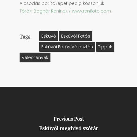
A csodás borítóképet pedig köszönjük
Török-Bognár Reninek / www.renifoto.com
Tags:
Esküvő
Esküvői Fotós
Esküvői Fotós Választás
Tippek
Vélemények
Previous Post
Esküvői meghívó szótár