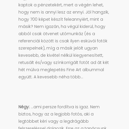
kaptok a pénzetekért, mert a végén lehet,
hogy nem is annyi lesz az ennyi. Jól hangzik,
hogy 700 képet készít feleannyiért, mint a
másik? Nem igazán, ha végül kiderül, hogy
abból csak ötvenet utómunkáz (és a
referenciái között is csak ilyen esküvői fotók
szerepelnek), míg a másik jelölt ugyan
kevesebb, de kivétel nélkül kiegyenesített,
retusált és/vagy színkorrigált fotót ad át két
hét múlva meglepetés Fine Art albummal
együtt. A kevesebb néha több…
Négy:
…ami persze fordítva is igaz. Nem
biztos, hogy az a legjobb fotós, aki a
legtöbbet kéri vagy a legdrágább
felszereléssel dolgozik. Erre az a tanácsunk,