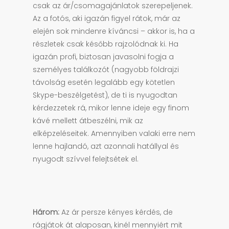
csak az ár/csomagajánlatok szerepeljenek.
Az a fotós, aki igazán figyel rátok, már az
elején sok mindenre kíváncsi – akkor is, ha a
részletek csak később rajzolódnak ki. Ha
igazán profi, biztosan javasolni fogja a
személyes találkozót (nagyobb földrajzi
távolság esetén legalább egy kötetlen
Skype-beszélgetést), de ti is nyugodtan
kérdezzetek rá, mikor lenne ideje egy finom
kávé mellett átbeszélni, mik az
elképzeléseitek. Amennyiben valaki erre nem
lenne hajlandó, azt azonnali hatállyal és
nyugodt szívvel felejtsétek el.
Három:
Az ár persze kényes kérdés, de
rágjátok át alaposan, kinél mennyiért mit