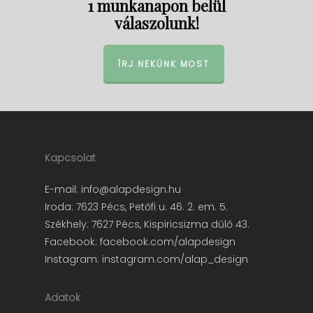
1 munkanapon belül
válaszolunk!
ÍRJ NEKÜNK MOST
Kapcsolat
E-mail:
info@alapdesign.hu
Iroda: 7623 Pécs, Petőfi u. 46. 2. em. 5.
Székhely: 7627 Pécs, Kispiricsizma dűlő 43.
Facebook:
facebook.com/alapdesign
Instagram:
instagram.com/alap_design
Adatok