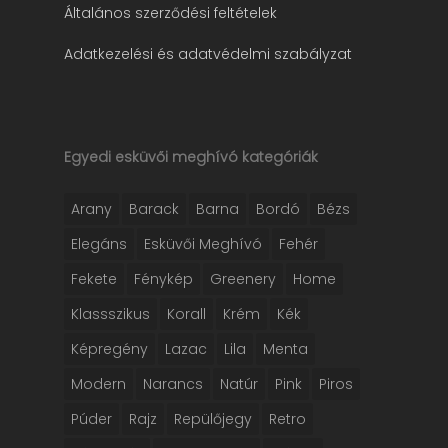
Általános szerződési feltételek
Adatkezelési és adatvédelmi szabályzat
Egyedi esküvői meghívó kategóriák
Arany
Barack
Barna
Bordó
Bézs
Elegáns
Esküvői Meghívó
Fehér
Fekete
Fénykép
Greenery
Home
Klassszikus
Korall
Krém
Kék
Képregény
Lazac
Lila
Menta
Modern
Narancs
Natúr
Pink
Piros
Púder
Rajz
Repülőjegy
Retro