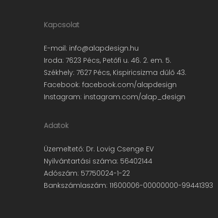
Kapcsolat
E-mail:
info@alapdesign.hu
Iroda: 7623 Pécs, Petőfi u. 46. 2. em. 5.
Székhely: 7627 Pécs, Kispiricsizma dűlő 43.
Facebook:
facebook.com/alapdesign
Instagram:
instagram.com/alap_design
Adatok
Üzemeltető: Dr. Lovig Csenge EV
Nyilvántartási száma: 56402144
Adószám: 57750024-1-22
Bankszámlaszám: 11600006-00000000-99441393