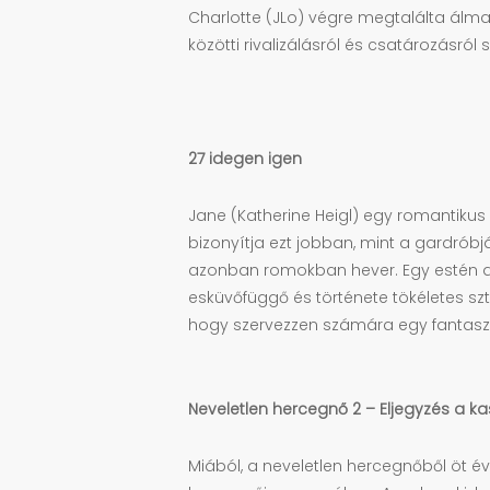
Charlotte (JLo) végre megtalálta álm
közötti rivalizálásról és csatározásró
27 idegen igen
Jane (Katherine Heigl) egy romantikus 
bizonyítja ezt jobban, mint a gardrób
azonban romokban hever. Egy estén azon
esküvőfüggő és története tökéletes sz
hogy szervezzen számára egy fantaszti
Neveletlen hercegnő 2 – Eljegyzés a k
Miából, a neveletlen hercegnőből öt év