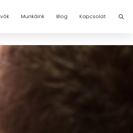
sea
ívók
Munkáink
Blog
Kapcsolat