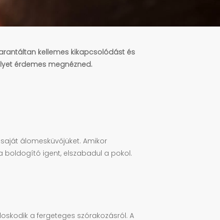
garantáltan kellemes kikapcsolódást és
melyet érdemes megnézned.
 saját álomesküvőjüket. Amikor
boldogító igent, elszabadul a pokol.
oskodik a fergeteges szórakozásról. A