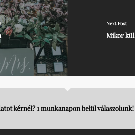
t
Next Post
n
Mikor kül
atot kérnél? 1 munkanapon belül válaszolunk!