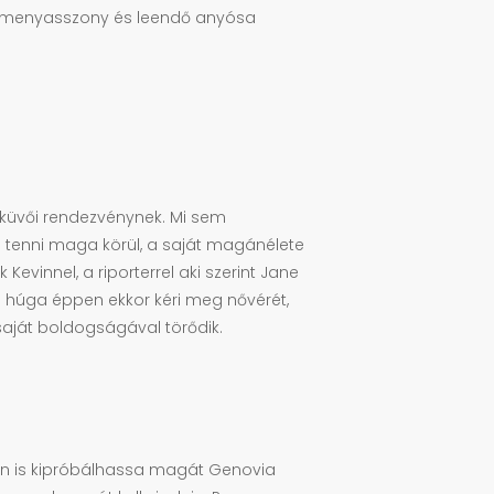
m a menyasszony és leendő anyósa
esküvői rendezvénynek. Mi sem
á tenni maga körül, a saját magánélete
vinnel, a riporterrel aki szerint Jane
e húga éppen ekkor kéri meg nővérét,
saját boldogságával törődik.
tban is kipróbálhassa magát Genovia