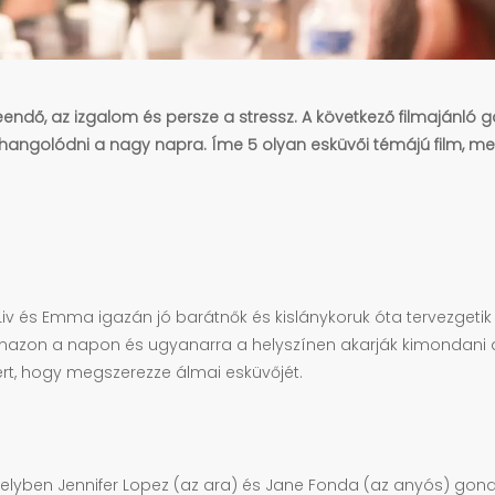
eendő, az izgalom és persze a stressz. A következő filmajánló 
ráhangolódni a nagy napra. Íme 5 olyan esküvői témájú film, 
v és Emma igazán jó barátnők és kislánykoruk óta tervezgetik
azon a napon és ugyanarra a helyszínen akarják kimondani a 
ért, hogy megszerezze álmai esküvőjét.
elyben Jennifer Lopez (az ara) és Jane Fonda (az anyós) gond