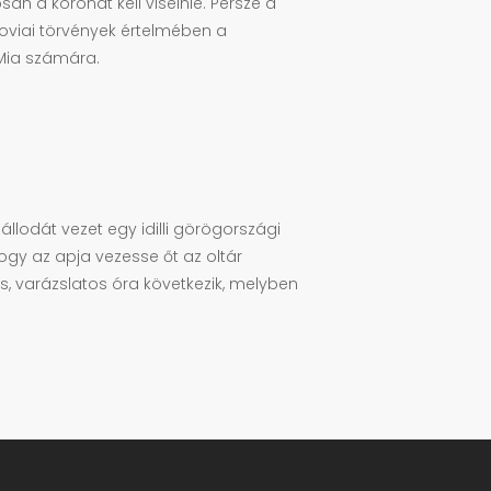
n a koronát kell viselnie. Persze a
oviai törvények értelmében a
 Mia számára.
állodát vezet egy idilli görögországi
hogy az apja vezesse őt az oltár
us, varázslatos óra következik, melyben