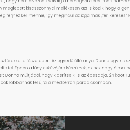
l, hogy nem élvezheti sokáig a hercegnői életet, mert hamarosa
meglepett kisasszonnyal mellékesen azt is közlik, hogy a gen
férjhez kell mennie, így megindul az izgalmas „férj keresés”
i sztárokkal a főszerepen. Az egyedülálló anya, Donna egy kis sz
elte fel. Éppen a lány esküvőjére készülnek, akinek nagy álma, 
it Donna múltjából, hogy kiderítse ki is az édesapja. 24 kaotik
ncok lobbannak fel újra a mediterrán paradicsomban.