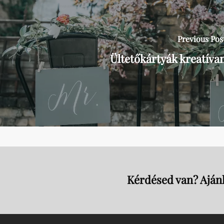
Previous Pos
Ültetőkártyák kreatíva
Kérdésed van? Ajánl