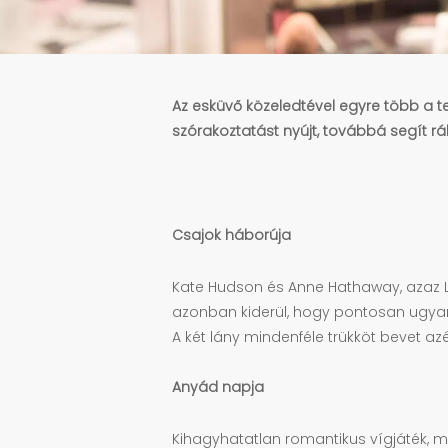
Az esküvő közeledtével egyre több a t
szórakoztatást nyújt, továbbá segít 
Csajok háborúja
Kate Hudson és Anne Hathaway, azaz Li
azonban kiderül, hogy pontosan ugyan
A két lány mindenféle trükköt bevet az
Anyád napja
Kihagyhatatlan romantikus vígjáték, m