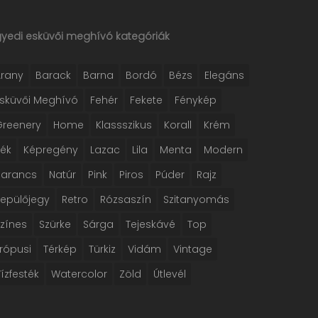
gyedi esküvői meghívó kategóriák
Arany
Barack
Barna
Bordó
Bézs
Elegáns
Esküvői Meghívó
Fehér
Fekete
Fénykép
Greenery
Home
Klassszikus
Korall
Krém
Kék
Képregény
Lazac
Lila
Menta
Modern
Narancs
Natúr
Pink
Piros
Púder
Rajz
Repülőjegy
Retro
Rózsaszín
Szitanyomás
Színes
Szürke
Sárga
Tejeskávé
Top
rópusi
Térkép
Türkiz
Vidám
Vintage
ízfesték
Watercolor
Zöld
Útlevél