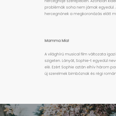
hercegnője szerepében. Azonban kiderü
problémák soha nem járnak egyedül. A 
hercegnőnek a megkoronázás előtt még 
Mamma Mia!
A világhírű musical film változata igaz
szigeten. Lányát, Sophie-t egyedül nev
elé. Ezért Sophie aztán elhív három pas
új szerelmek bimbóznak és régi romá