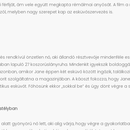
ai férfiját, ám vele együtt megkapta rémálmai anyósát. A fil
l szól, melyben nagy szerepet kap az esküvőszervezés is.
és rendkívül önzetlen nő, aki állandó résztvevője mindenféle 
jában lapuló 27 koszorúslányruha. Mindenkit igyekszik boldogg
ban, amikor Jane éppen két esküvő között ingázik, találkozik Ke
torit szolgáltatna a magazinjában. A káoszt fokozza, hogy Jan
kus esküvőt. Főhösünk ekkor „sokkal be” és úgy dönt végre a 
astélyban
 alatt gyönyörű nő lett, aki alig várja, hogy végre a gyakorla