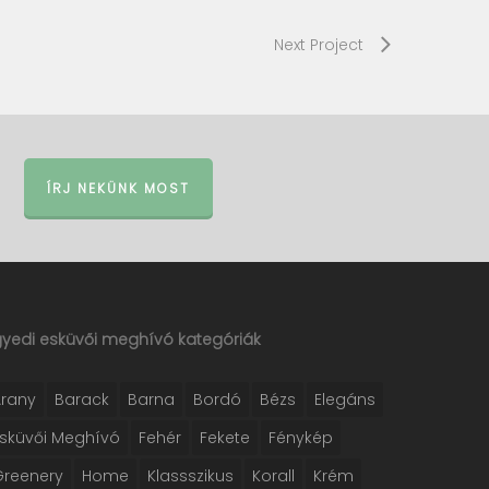
Next Project
ÍRJ NEKÜNK MOST
gyedi esküvői meghívó kategóriák
Arany
Barack
Barna
Bordó
Bézs
Elegáns
Esküvői Meghívó
Fehér
Fekete
Fénykép
Greenery
Home
Klassszikus
Korall
Krém