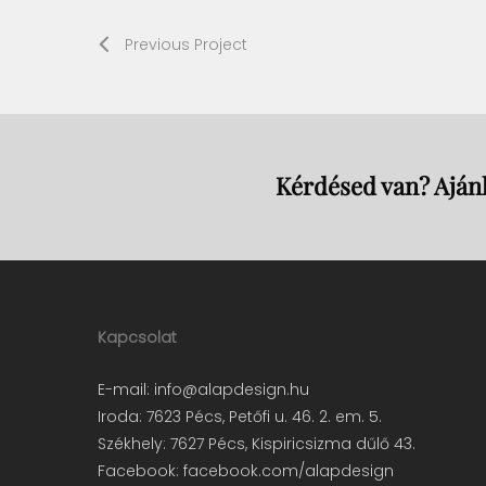
Previous Project
Kérdésed van? Ajánl
Kapcsolat
E-mail:
info@alapdesign.hu
Iroda: 7623 Pécs, Petőfi u. 46. 2. em. 5.
Székhely: 7627 Pécs, Kispiricsizma dűlő 43.
Facebook:
facebook.com/alapdesign