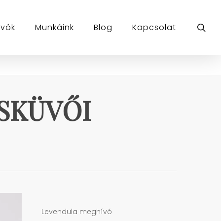
sea
ívók
Munkáink
Blog
Kapcsolat
ESKÜVŐI
Levendula meghívó