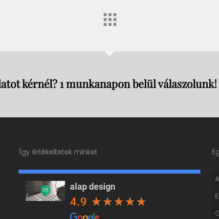
atot kérnél? 1 munkanapon belül válaszolunk!
Így értékeltetek minket
E
alap design
4.9