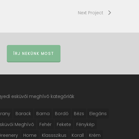
Next Project
ÍRJ NEKÜNK MOST
gyedi esküvői meghívó kategóriák
Arany
Barack
Barna
Bordó
Bézs
Elegáns
Esküvői Meghívó
Fehér
Fekete
Fénykép
Greenery
Home
Klassszikus
Korall
Krém