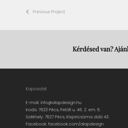
Previous Project
Kérdésed van? Ajánl
Kapcsolat
E-mail:
info@alapdesign.hu
Iroda: 7623 Pécs, Petőfi u. 46. 2. em. 5.
Székhely: 7627 Pécs, Kispiricsizma dűlő 43.
Facebook:
facebook.com/alapdesign