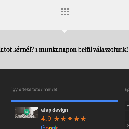
atot kérnél? 1 munkanapon belül válaszolunk!
Így értékeltetek minket
E
alap design
4.9