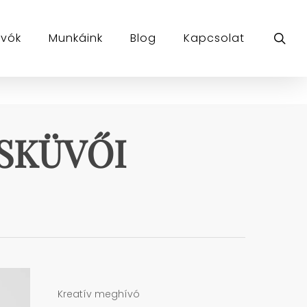
sea
ívók
Munkáink
Blog
Kapcsolat
ESKÜVŐI
Kreatív meghívó