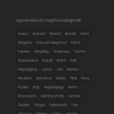
Egyedi esküvői meghívó kategóriák
Arany
Barack
Barna
Bordó
Bézs
Elegáns
Esküvői Meghívó
Fehér
Fekete
Fénykép
Greenery
Home
Klassszikus
Korall
Krém
Kék
Képregény
Lazac
Lila
Menta
Modern
Narancs
Natúr
Pink
Piros
Púder
Rajz
Repülőjegy
Retro
Rózsaszín
Szitanyomás
Színes
Szürke
Sárga
Tejeskávé
Top
Trópusi
Térkép
Türkiz
Vidám