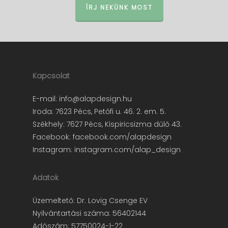
ÍRJ NEKÜNK MOST
Kapcsolat
E-mail:
info@alapdesign.hu
Iroda: 7623 Pécs, Petőfi u. 46. 2. em. 5.
Székhely: 7627 Pécs, Kispiricsizma dűlő 43.
Facebook:
facebook.com/alapdesign
Instagram:
instagram.com/alap_design
Adatok
Üzemeltető: Dr. Lovig Csenge EV
Nyilvántartási száma: 56402144
Adószám: 57750024-1-22