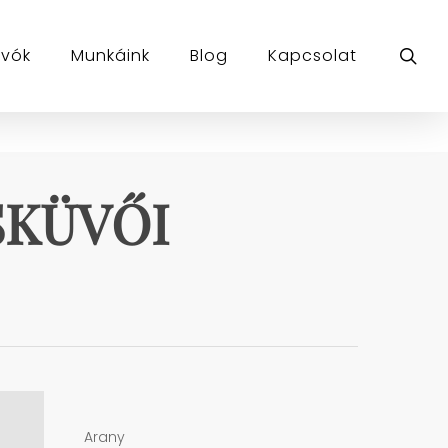
sea
ívók
Munkáink
Blog
Kapcsolat
SKÜVŐI
Arany