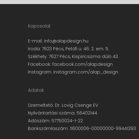
Kapcsolat
E-mail:
info@alapdesign.hu
Iroda: 7623 Pécs, Petőfi u. 46. 2. em. 5.
Székhely: 7627 Pécs, Kispiricsizma dűlő 43.
Facebook:
facebook.com/alapdesign
Instagram:
instagram.com/alap_design
Adatok
Üzemeltető: Dr. Lovig Csenge EV
Nyilvántartási száma: 56402144
Adószám: 57750024-1-22
Bankszámlaszám: 11600006-00000000-99441393