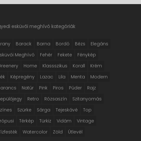
gyedi esküvői meghívó kategóriák
Arany
Barack
Barna
Bordó
Bézs
Elegáns
Esküvői Meghívó
Fehér
Fekete
Fénykép
Greenery
Home
Klassszikus
Korall
Krém
Kék
Képregény
Lazac
Lila
Menta
Modern
Narancs
Natúr
Pink
Piros
Púder
Rajz
Repülőjegy
Retro
Rózsaszín
Szitanyomás
Színes
Szürke
Sárga
Tejeskávé
Top
rópusi
Térkép
Türkiz
Vidám
Vintage
ízfesték
Watercolor
Zöld
Útlevél