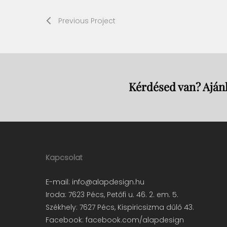
Previous Project
Kérdésed van? Ajánl
Kapcsolat
E-mail:
info@alapdesign.hu
Iroda: 7623 Pécs, Petőfi u. 46. 2. em. 5.
Székhely: 7627 Pécs, Kispiricsizma dűlő 43.
Facebook:
facebook.com/alapdesign