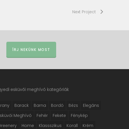
Next Project
ÍRJ NEKÜNK MOST
gyedi esküvői meghívó kategóriák
Arany
Barack
Barna
Bordó
Bézs
Elegáns
Esküvői Meghívó
Fehér
Fekete
Fénykép
Greenery
Home
Klassszikus
Korall
Krém