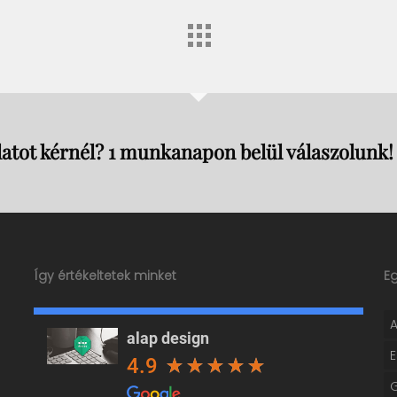
atot kérnél? 1 munkanapon belül válaszolunk!
Így értékeltetek minket
E
alap design
4.9