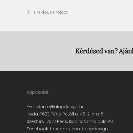
Previous Project
Kérdésed van? Ajánl
Kapcsolat
E-mail:
info@alapdesign.hu
Iroda: 7623 Pécs, Petőfi u. 46. 2. em. 5.
Székhely: 7627 Pécs, Kispiricsizma dűlő 43.
Facebook:
facebook.com/alapdesign