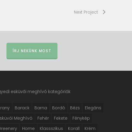
Next Project
ÍRJ NEKÜNK MOST
gyedi esküvői meghívó kategóriák
Arany
Barack
Barna
Bordó
Bézs
Elegáns
Esküvői Meghívó
Fehér
Fekete
Fénykép
Greenery
Home
Klassszikus
Korall
Krém