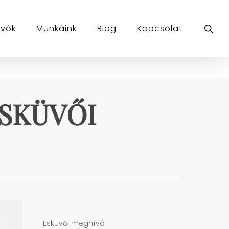
sea
ívók
Munkáink
Blog
Kapcsolat
ESKÜVŐI
Esküvői meghívó