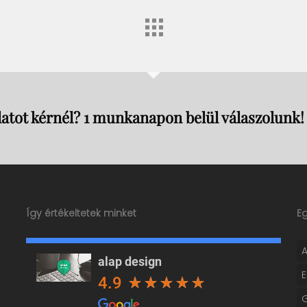
atot kérnél? 1 munkanapon belül válaszolunk!
Így értékeltetek minket
E
alap design
4.9