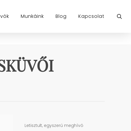
sea
ívók
Munkáink
Blog
Kapcsolat
ESKÜVŐI
Letisztult, egyszerű meghívó