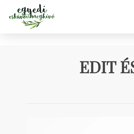
Skip
to
main
content
EDIT É