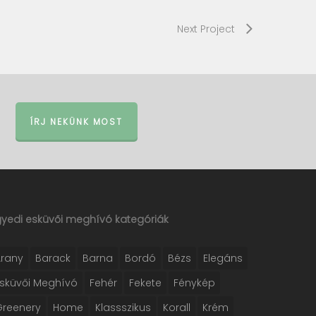
Next Project
ÍRJ NEKÜNK MOST
gyedi esküvői meghívó kategóriák
Arany
Barack
Barna
Bordó
Bézs
Elegáns
Esküvői Meghívó
Fehér
Fekete
Fénykép
Greenery
Home
Klassszikus
Korall
Krém