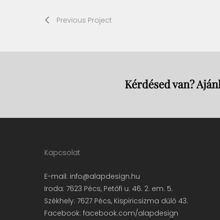
Previous Project
Kérdésed van? Ajánl
Kapcsolat
E-mail:
info@alapdesign.hu
Iroda: 7623 Pécs, Petőfi u. 46. 2. em. 5.
Székhely: 7627 Pécs, Kispiricsizma dűlő 43.
Facebook:
facebook.com/alapdesign