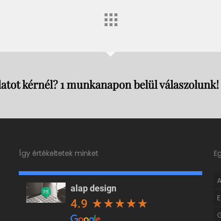
atot kérnél? 1 munkanapon belül válaszolunk!
Így értékeltetek minket
E
alap design
4.9