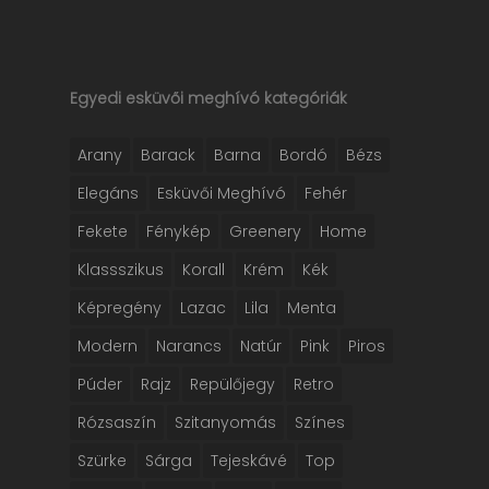
Egyedi esküvői meghívó kategóriák
Arany
Barack
Barna
Bordó
Bézs
Elegáns
Esküvői Meghívó
Fehér
Fekete
Fénykép
Greenery
Home
Klassszikus
Korall
Krém
Kék
Képregény
Lazac
Lila
Menta
Modern
Narancs
Natúr
Pink
Piros
Púder
Rajz
Repülőjegy
Retro
Rózsaszín
Szitanyomás
Színes
Szürke
Sárga
Tejeskávé
Top