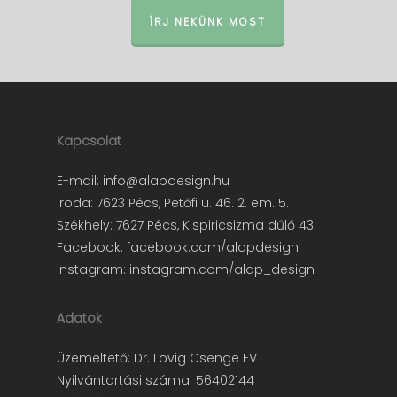
ÍRJ NEKÜNK MOST
Kapcsolat
E-mail:
info@alapdesign.hu
Iroda: 7623 Pécs, Petőfi u. 46. 2. em. 5.
Székhely: 7627 Pécs, Kispiricsizma dűlő 43.
Facebook:
facebook.com/alapdesign
Instagram:
instagram.com/alap_design
Adatok
Üzemeltető: Dr. Lovig Csenge EV
Nyilvántartási száma: 56402144