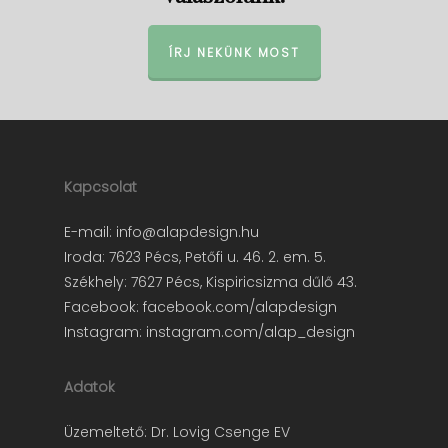
ÍRJ NEKÜNK MOST
Kapcsolat
E-mail:
info@alapdesign.hu
Iroda: 7623 Pécs, Petőfi u. 46. 2. em. 5.
Székhely: 7627 Pécs, Kispiricsizma dűlő 43.
Facebook:
facebook.com/alapdesign
Instagram:
instagram.com/alap_design
Adatok
Üzemeltető: Dr. Lovig Csenge EV