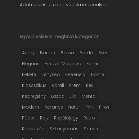
Adatkezelési és adatvédelmi szabályzat
Egyedi esküvői meghívó kategóriák
Arany
Barack
Barna
Bordó
Bézs
Elegáns
Esküvői Meghívó
Fehér
Fekete
Fénykép
Greenery
Home
Klassszikus
Korall
Krém
Kék
Képregény
Lazac
Lila
Menta
Modern
Narancs
Natúr
Pink
Piros
Púder
Rajz
Repülőjegy
Retro
Rózsaszín
Szitanyomás
Színes