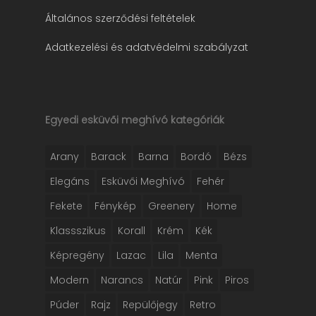
Általános szerződési feltételek
Adatkezelési és adatvédelmi szabályzat
Egyedi esküvői meghívó kategóriák
Arany
Barack
Barna
Bordó
Bézs
Elegáns
Esküvői Meghívó
Fehér
Fekete
Fénykép
Greenery
Home
Klassszikus
Korall
Krém
Kék
Képregény
Lazac
Lila
Menta
Modern
Narancs
Natúr
Pink
Piros
Púder
Rajz
Repülőjegy
Retro