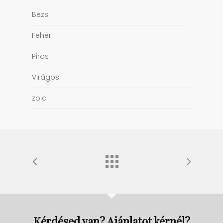
Bézs
Fehér
Piros
Virágos
zöld
Kérdésed van? Ajánlatot kérnél?