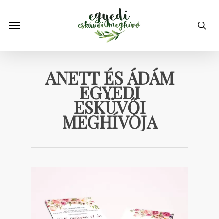
Skip
to
Menu
sea
main
content
ANETT ÉS ÁDÁM
EGYEDI
ESKÜVŐI
MEGHÍVÓJA