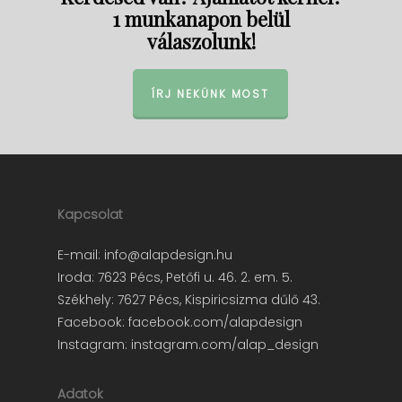
1 munkanapon belül
válaszolunk!
ÍRJ NEKÜNK MOST
Kapcsolat
E-mail:
info@alapdesign.hu
Iroda: 7623 Pécs, Petőfi u. 46. 2. em. 5.
Székhely: 7627 Pécs, Kispiricsizma dűlő 43.
Facebook:
facebook.com/alapdesign
Instagram:
instagram.com/alap_design
Adatok