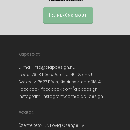
ÍRJ NEKÜNK MOST
Kapcsolat
E-mail:
info@alapdesign.hu
Iroda: 7623 Pécs, Petőfi u. 46. 2. em. 5.
Székhely: 7627 Pécs, Kispiricsizma dűlő 43.
Facebook:
facebook.com/alapdesign
Instagram:
instagram.com/alap_design
Adatok
Üzemeltető: Dr. Lovig Csenge EV