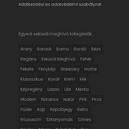
Adatkezelési és adatvédelmi szabályzat
Egyedi esküvői meghívó kategóriák
Arany
Barack
Barna
Bordó
Bézs
Elegáns
Esküvői Meghívó
Fehér
Fekete
Fénykép
Greenery
Home
Klassszikus
Korall
Krém
Kék
Képregény
Lazac
Lila
Menta
Modern
Narancs
Natúr
Pink
Piros
Púder
Rajz
Repülőjegy
Retro
Rózsaszín
Szitanyomás
Színes