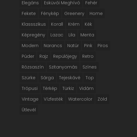
Elegáns
Esküvői Meghívó
Fehér
Fekete
Fénykép
Greenery
Home
Klassszikus
Korall
Krém
Kék
Képregény
Lazac
Lila
Menta
Modern
Narancs
Natúr
Pink
Piros
Púder
Rajz
Repülőjegy
Retro
Rózsaszín
Szitanyomás
Színes
Szürke
Sárga
Tejeskávé
Top
Trópusi
Térkép
Türkiz
Vidám
Vintage
Vízfesték
Watercolor
Zöld
Útlevél